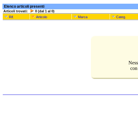
Elenco articoli presenti
Articoli trovati:
0 (dal 1 al 0)
Rif.
Articolo
Marca
Categ.
Ness
con 