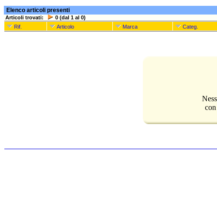
Elenco articoli presenti
Articoli trovati:
0 (dal 1 al 0)
Rif.
Articolo
Marca
Categ.
Ness
con 