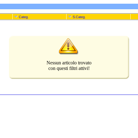
Categ.
S.Categ.
Nessun articolo trovato
con questi filtri attivi!