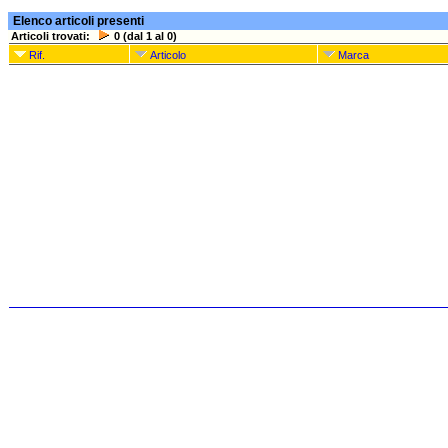
Elenco articoli presenti
Articoli trovati:
0 (dal 1 al 0)
Rif.
Articolo
Marca