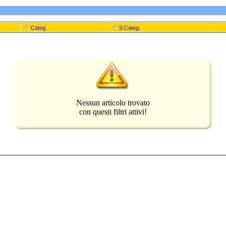
Categ.
S.Categ.
Nessun articolo trovato
con questi filtri attivi!