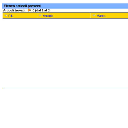
Elenco articoli presenti
Articoli trovati:
0 (dal 1 al 0)
Rif.
Articolo
Marca