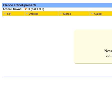
Elenco articoli presenti
Articoli trovati:
0 (dal 1 al 0)
Rif.
Articolo
Marca
Categ.
Ness
con 