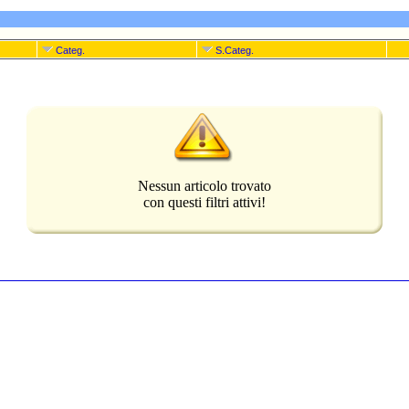
Categ.
S.Categ.
Nessun articolo trovato
con questi filtri attivi!