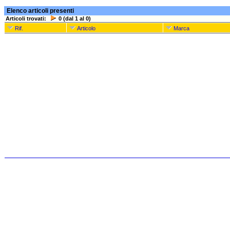
Elenco articoli presenti
Articoli trovati:
0 (dal 1 al 0)
Rif.
Articolo
Marca