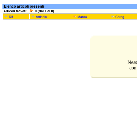
Elenco articoli presenti
Articoli trovati:
0 (dal 1 al 0)
Rif.
Articolo
Marca
Categ.
Ness
con 