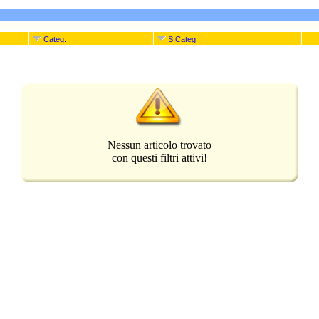
Categ.
S.Categ.
Nessun articolo trovato
con questi filtri attivi!