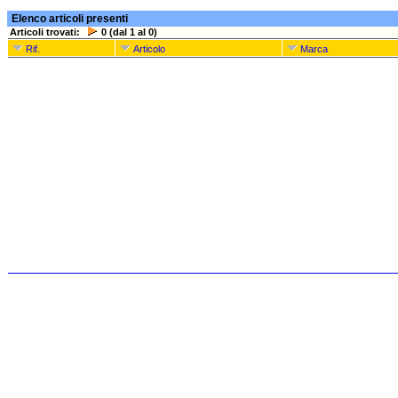
Elenco articoli presenti
Articoli trovati:
0 (dal 1 al 0)
Rif.
Articolo
Marca