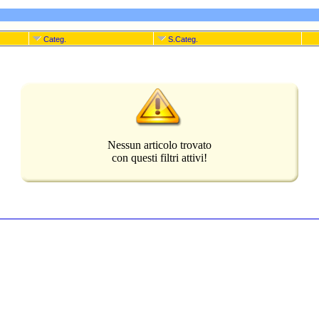
Categ.
S.Categ.
Nessun articolo trovato
con questi filtri attivi!