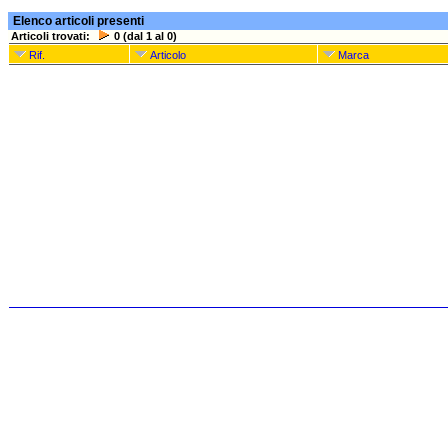
Elenco articoli presenti
Articoli trovati:
0 (dal 1 al 0)
Rif.
Articolo
Marca