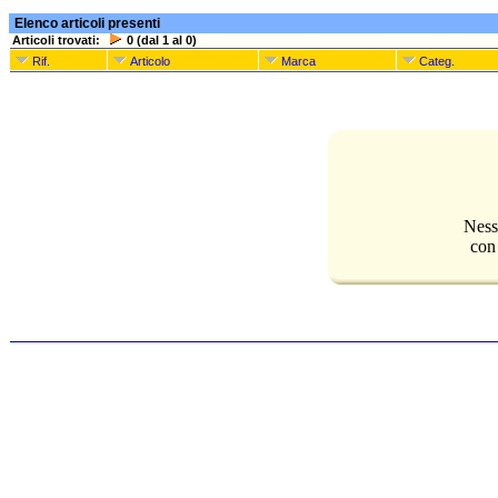
Elenco articoli presenti
Articoli trovati:
0 (dal 1 al 0)
Rif.
Articolo
Marca
Categ.
Ness
con 