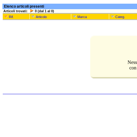
Elenco articoli presenti
Articoli trovati:
0 (dal 1 al 0)
Rif.
Articolo
Marca
Categ.
Ness
con 