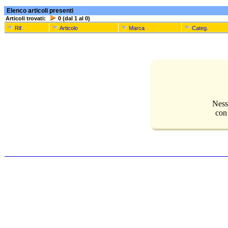
Elenco articoli presenti
Articoli trovati:
0 (dal 1 al 0)
Rif.
Articolo
Marca
Categ.
Ness
con 