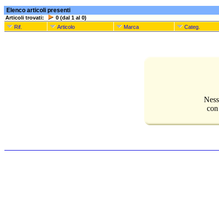
Elenco articoli presenti
Articoli trovati:
0 (dal 1 al 0)
Rif.
Articolo
Marca
Categ.
Ness
con 