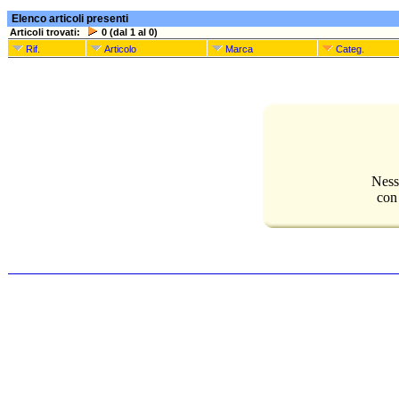
Elenco articoli presenti
Articoli trovati:
0 (dal 1 al 0)
Rif.
Articolo
Marca
Categ.
Ness
con 