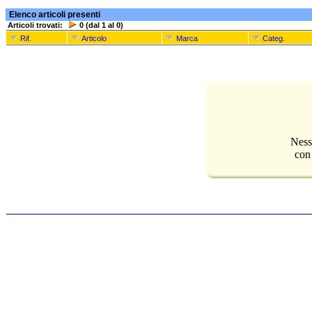
Elenco articoli presenti
Articoli trovati:
0 (dal 1 al 0)
Rif.
Articolo
Marca
Categ.
Ness
con 