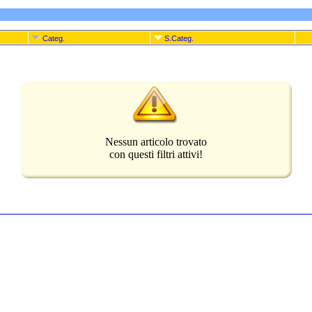
Categ.
S.Categ.
Nessun articolo trovato
con questi filtri attivi!