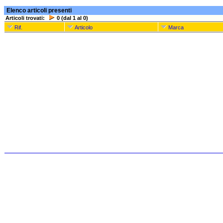
Elenco articoli presenti
Articoli trovati:
0 (dal 1 al 0)
Rif.
Articolo
Marca