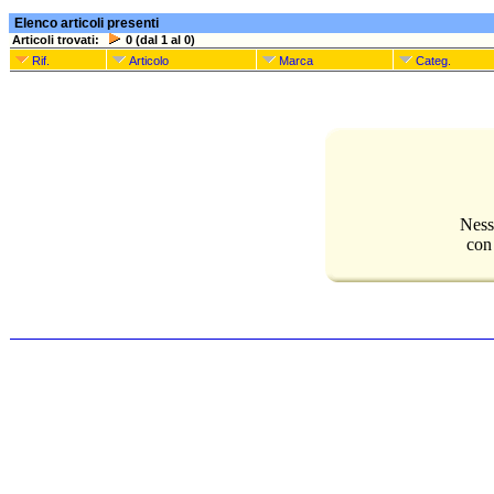
Elenco articoli presenti
Articoli trovati:
0 (dal 1 al 0)
Rif.
Articolo
Marca
Categ.
Ness
con 