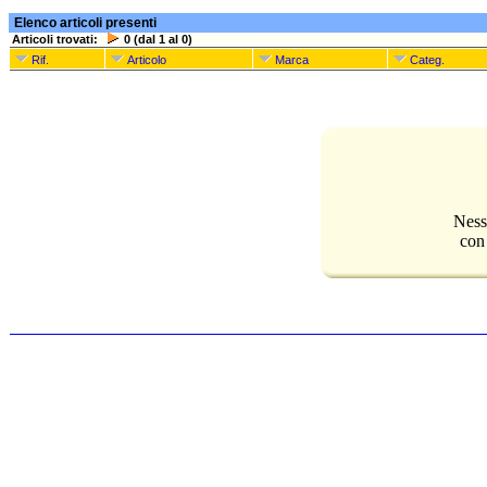
Elenco articoli presenti
Articoli trovati:
0 (dal 1 al 0)
Rif.
Articolo
Marca
Categ.
Ness
con 