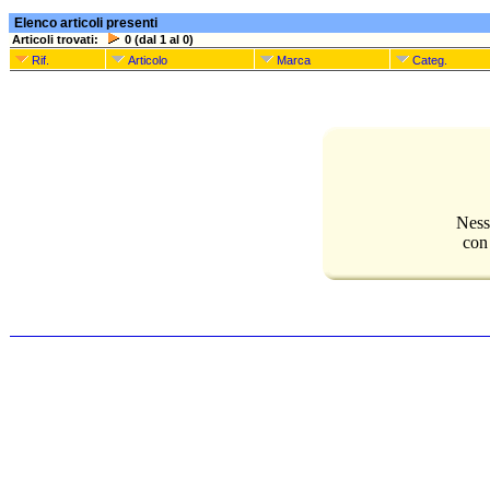
Elenco articoli presenti
Articoli trovati:
0 (dal 1 al 0)
Rif.
Articolo
Marca
Categ.
Ness
con 