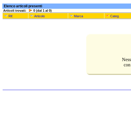
Elenco articoli presenti
Articoli trovati:
0 (dal 1 al 0)
Rif.
Articolo
Marca
Categ.
Ness
con 