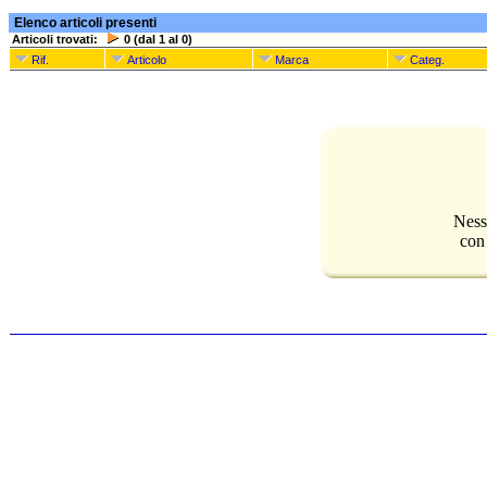
Elenco articoli presenti
Articoli trovati:
0 (dal 1 al 0)
Rif.
Articolo
Marca
Categ.
Ness
con 