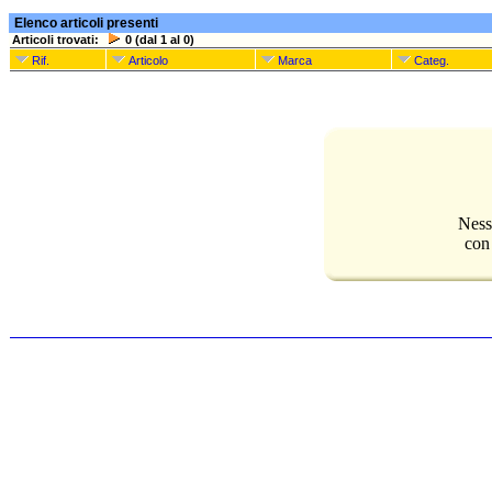
Elenco articoli presenti
Articoli trovati:
0 (dal 1 al 0)
Rif.
Articolo
Marca
Categ.
Ness
con 