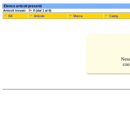
Elenco articoli presenti
Articoli trovati:
0 (dal 1 al 0)
Rif.
Articolo
Marca
Categ.
Ness
con 