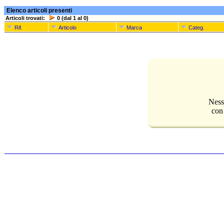
Elenco articoli presenti
Articoli trovati:
0 (dal 1 al 0)
Rif.
Articolo
Marca
Categ.
Ness
con 