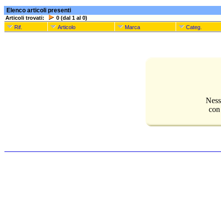
Elenco articoli presenti
Articoli trovati:
0 (dal 1 al 0)
Rif.
Articolo
Marca
Categ.
Ness
con 