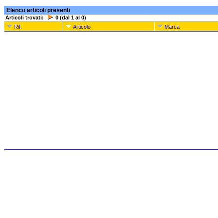
Elenco articoli presenti
Articoli trovati:
0 (dal 1 al 0)
Rif.
Articolo
Marca