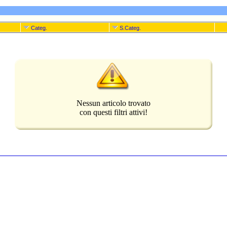
Categ.
S.Categ.
Nessun articolo trovato
con questi filtri attivi!